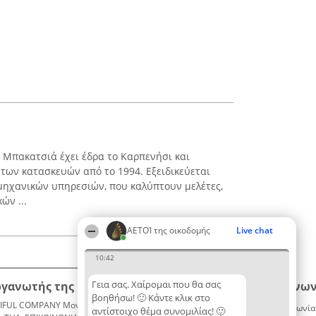
υ Μπακατσιά έχει έδρα το Καρπενήσι και
 των κατασκευών από το 1994. Εξειδικεύεται
ηχανικών υπηρεσιών, που καλύπτουν μελέτες,
ών ...
ΑΕΤΟΊ της οικοδομής
Live chat
10:42
Γεια σας. Χαίρομαι που θα σας
ργανωτής της κατάταξης
Κατάταξη
Επικοινων
βοηθήσω! 🙂 Κάντε κλικ στο
IFUL COMPANY Μονοπρόσωπη ΙΚΕ
Διακριθέντες
Επικοινωνία
αντίστοιχο θέμα συνομιλίας! 🙂