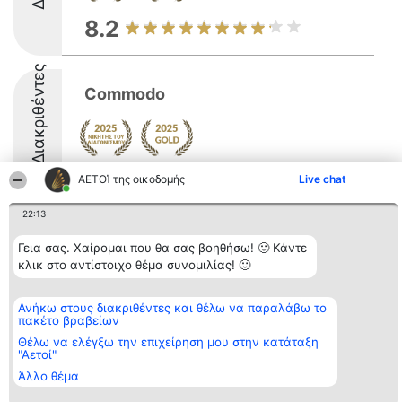
8.2
Διακριθέντες
Commodo
9.6
ΑΕΤΟΊ της οικοδομής
Live chat
22:13
Διοργανωτής της
Κατάταξη
Επικοινωνία
Γεια σας. Χαίρομαι που θα σας βοηθήσω! 🙂 Κάντε
κατάταξης
Διακριθέντες
Επικοινωνία
κλικ στο αντίστοιχο θέμα συνομιλίας! 🙂
BEAUTIFUL COMPANY
Λίστα όλων
Μονοπρόσωπη ΙΚΕ
των
ΤΗΛ. ΕΠΙΚΟΙΝΩΝΙΑΣ:
διακριθέντων
Ανήκω στους διακριθέντες και θέλω να παραλάβω το
2104128019
Μεθοδολογία
πακέτο βραβείων
email:
Όροι &
aetoi@beautifulcompany.co
προϋποθέσεις
Θέλω να ελέγξω την επιχείρηση μου στην κατάταξη
"Αετοί"
ΠΟΛΙΤΙΚΗ
ΑΠΟΡΡΗΤΟΥ
Άλλο θέμα