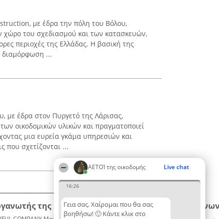
struction, με έδρα την πόλη του Βόλου,
ν χώρο του σχεδιασμού και των κατασκευών,
ρες περιοχές της Ελλάδας. Η βασική της
 διαμόρφωση ...
, με έδρα στον Πυργετό της Λάρισας,
 των οικοδομικών υλικών και πραγματοποιεί
χοντας μια ευρεία γκάμα υπηρεσιών και
ς που σχετίζονται ...
ΑΕΤΟΊ της οικοδομής
Live chat
16:26
Γεια σας. Χαίρομαι που θα σας
ργανωτής της κατάταξης
Κατάταξη
Επικοινων
βοηθήσω! 🙂 Κάντε κλικ στο
IFUL COMPANY Μονοπρόσωπη ΙΚΕ
Διακριθέντες