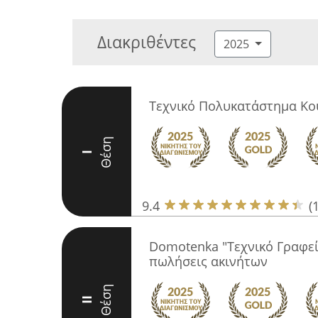
Διακριθέντες
2025
Τεχνικό Πολυκατάστημα Κο
Θέση
I
9.4
(
Domotenka "Τεχνικό Γραφείο
πωλήσεις ακινήτων
Θέση
II