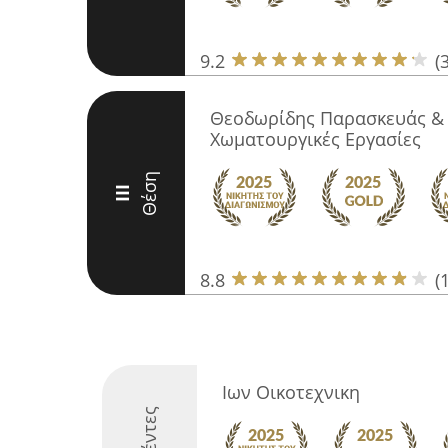
9.2
(
Θεοδωρίδης Παρασκευάς & 
Χωματουργικές Εργασίες
Θέση
III
8.8
(
Ιων Οικοτεχνικη