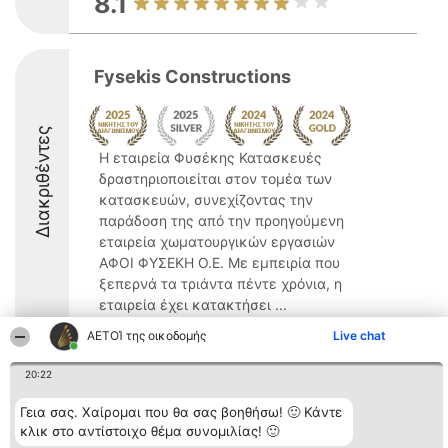
8.1
Fysekis Constructions
Διακριθέντες
Η εταιρεία Φυσέκης Κατασκευές
δραστηριοποιείται στον τομέα των
κατασκευών, συνεχίζοντας την
παράδοση της από την προηγούμενη
εταιρεία χωματουργικών εργασιών
ΑΦΟΙ ΦΥΣΕΚΗ Ο.Ε. Με εμπειρία που
ξεπερνά τα τριάντα πέντε χρόνια, η
εταιρεία έχει κατακτήσει ...
ΑΕΤΟΊ της οικοδομής
8.7
Live chat
20:22
Γεια σας. Χαίρομαι που θα σας βοηθήσω! 🙂 Κάντε
Διοργανωτής της
Κατάταξη
Επικοινωνία
κατάταξης
Διακριθέντες
Επικοινωνία
κλικ στο αντίστοιχο θέμα συνομιλίας! 🙂
BEAUTIFUL COMPANY
Λίστα όλων