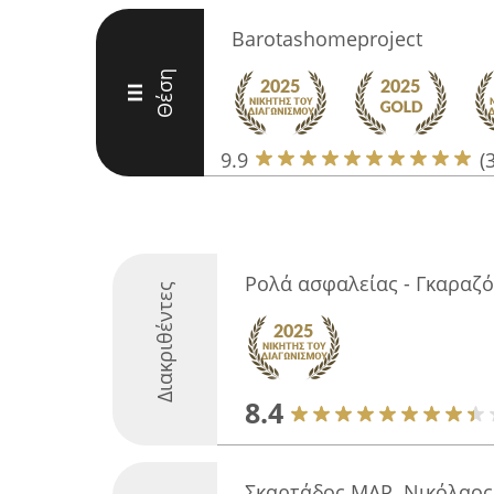
Barotashomeproject
Θέση
III
9.9
(
Ρολά ασφαλείας - Γκαραζό
Διακριθέντες
8.4
Σκαρτάδος ΜΑΡ. Νικόλαος