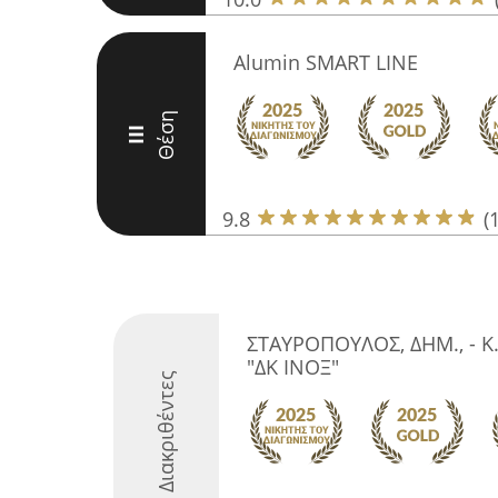
Alumin SMART LINE
Θέση
III
9.8
(
ΣΤΑΥΡΟΠΟΥΛΟΣ, ΔΗΜ., - Κ
"ΔΚ ΙΝΟΞ"
Διακριθέντες