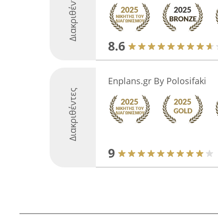
Διακριθέντες
8.6
Enplans.gr By Polosifaki
Διακριθέντες
9