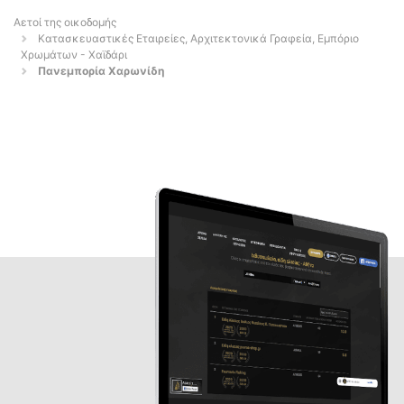
Αετοί της οικοδομής
Κατασκευαστικές Εταιρείες, Αρχιτεκτονικά Γραφεία, Εμπόριο
Χρωμάτων - Χαϊδάρι
Πανεμπορία Χαρωνίδη