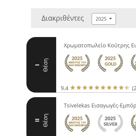
Διακριθέντες
2025
Χρωματοπωλείο Κούτρης Ευ
Θέση
I
9.4
(
Tsivelekas Εισαγωγές-Εμπό
Θέση
II