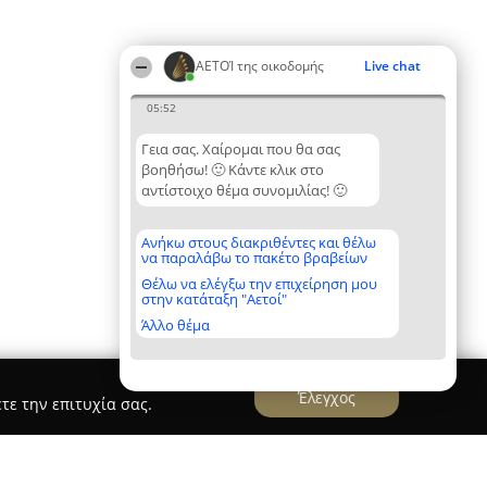
ΑΕΤΟΊ της οικοδομής
Live chat
05:52
Γεια σας. Χαίρομαι που θα σας
βοηθήσω! 🙂 Κάντε κλικ στο
αντίστοιχο θέμα συνομιλίας! 🙂
Ανήκω στους διακριθέντες και θέλω
να παραλάβω το πακέτο βραβείων
Θέλω να ελέγξω την επιχείρηση μου
στην κατάταξη "Αετοί"
Άλλο θέμα
Έλεγχος
τε την επιτυχία σας.