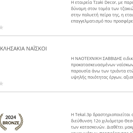
Η εταιρεία Tzaki Decor, με πα
δύναμη στον τομέα των τζακι
στην πολυετή πείρα της, η εται
επαγγελματισμό που προσφέρει,
ΚΛΗΣΑΚΙΑ ΝΑΪΣΚΟΙ
Η ΝΑΟΤΕΧΝΙΚΗ ΣΑΒΒΙΔΗΣ ειδικ
προκατασκευασμένων ναΐσκων 
παρουσία άνω των τριάντα ετώ
υψηλής ποιότητας έργων, αξιοπ
Η Tekal.3p δραστηριοποιείται
διεύθυνση 12ο χιλιόμετρο Θεσ
των κατασκευών. Διαθέτει μακ