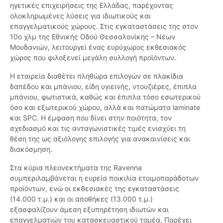
ηγετικές επιχειρήσεις της Ελλάδας, παρέχοντας
ολοκληρωμένες λύσεις για ιδιωτικούς και
επαγγελματικούς χώρους. Στις εγκαταστάσεις της στον
10ο χλμ της Εθνικής Οδού Θεσσαλονίκης – Νέων
Μουδανιών, λειτουργεί ένας ευρύχωρος εκθεσιακός
χώρος που φιλοξενεί μεγάλη συλλογή προϊόντων.
Η εταιρεία διαθέτει πληθώρα επιλογών σε πλακίδια
δαπέδου και μπάνιου, είδη υγιεινής, ντουζιέρες, έπιπλα
μπάνιου, φωτιστικά, καθώς και έπιπλα τόσο εσωτερικού
όσο και εξωτερικού χώρου, αλλά και πατώματα laminate
και SPC. Η έμφαση που δίνει στην ποιότητα, τον
σχεδιασμό και τις ανταγωνιστικές τιμές ενισχύει τη
θέση της ως αξιόλογης επιλογής για ανακαινίσεις και
διακόσμηση.
Στα κύρια πλεονεκτήματα της Ravenna
συμπεριλαμβάνεται η ευρεία ποικιλία ετοιμοπαράδοτων
προϊόντων, ενώ οι εκθεσιακές της εγκαταστάσεις
(14.000 τ.μ.) και οι αποθήκες (13.000 τ.μ.)
εξασφαλίζουν άμεση εξυπηρέτηση ιδιωτών και
επαγγελματιών του κατασκευαστικού τομέα. Παρέχει