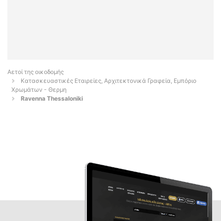
Αετοί της οικοδομής
Κατασκευαστικές Εταιρείες, Αρχιτεκτονικά Γραφεία, Εμπόριο
Χρωμάτων - Θερμη
Ravenna Thessaloniki