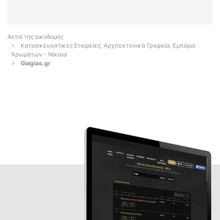
Αετοί της οικοδομής
Κατασκευαστικές Εταιρείες, Αρχιτεκτονικά Γραφεία, Εμπόριο
Χρωμάτων - Νίκαια
Giagias.gr