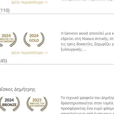
Δείτε περισσότερα >>
(110)
Η Genesis wood αποτελεί μια 
εδρεύει στη Νίκαια Αττικής, σ
τις τρεις δεκαετίες, ξεχωρίζε
ξυλουργικής ...
Δείτε περισσότερα >>
(45)
αΐσκος Δημήτρης
Το τεχνικό γραφείο του Δημήτ
δραστηριοποιείται στον τομέα
προσφέροντας ένα ευρύ φάσμα
αποτελούμενη από έμπειρους κα