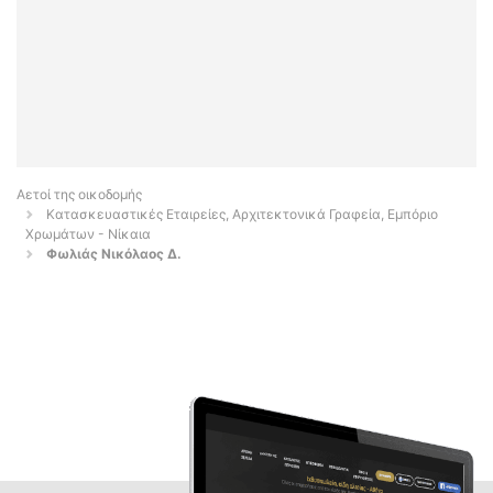
Αετοί της οικοδομής
Κατασκευαστικές Εταιρείες, Αρχιτεκτονικά Γραφεία, Εμπόριο
Χρωμάτων - Νίκαια
Φωλιάς Νικόλαος Δ.