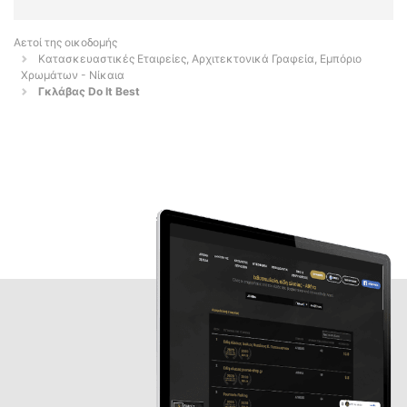
Αετοί της οικοδομής
Κατασκευαστικές Εταιρείες, Αρχιτεκτονικά Γραφεία, Εμπόριο
Χρωμάτων - Νίκαια
Γκλάβας Do It Best