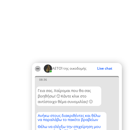
ΑΕΤΟΊ της οικοδομής
Live chat
08:36
Γεια σας. Χαίρομαι που θα σας
βοηθήσω! 🙂 Κάντε κλικ στο
αντίστοιχο θέμα συνομιλίας! 🙂
Ανήκω στους διακριθέντες και θέλω
να παραλάβω το πακέτο βραβείων
Θέλω να ελέγξω την επιχείρηση μου