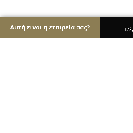
Αυτή είναι η εταιρεία σας?
Ελέ
Αετοί της οικοδομής
Κατασκευαστικές Εταιρείες
ALUMINAS.GR
8.7
(10)
Νίκαια, Βιθυνίας 281