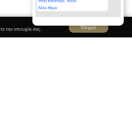
στην κατάταξη "Αετοί"
Άλλο θέμα
Έλεγχος
τε την επιτυχία σας.
AS.GR
ημένη εταιρεία στον χώρο των αλουμινένιων και
οιούμενη από το 1978 με έδρα τη Νίκαια. Η
ληθώρα έργων που καλύπτουν τόσο μεγάλες
σο και απλές πολύκατοικίες, προσφέροντας
σε ολόκληρη την Ελλάδα.
στην παραγωγή και τοποθέτηση ενεργειακών
λλικών κατασκευών, καγκέλων, σιτών, θυρών