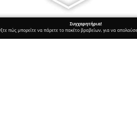
Συγχαρητήρια!
γξτε πώς μπορείτε να πάρετε το πακέτο βραβείων, για να απολαύσε
, Αρχιτεκτονικά Γραφεία, Εμπόριο Χρωμάτων - Νίκαια
ALUMIN
Σχετικά με την εταιρεία:
Η
Aluminas.gr
αποτελεί επιτυχ
σιδηροκατασκευών, δραστηριοπ
επιχείρηση έχει υλοποιήσει π
βιομηχανικές εγκαταστάσεις ό
αξιόπιστες λύσεις αλουμινίου 
Η Aluminas.gr εξειδικεύεται 
κουφωμάτων αλουμινίου, μετα