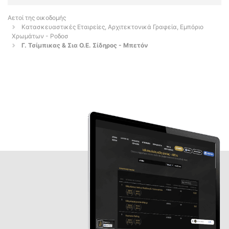
Αετοί της οικοδομής
Κατασκευαστικές Εταιρείες, Αρχιτεκτονικά Γραφεία, Εμπόριο
Χρωμάτων - Ροδοσ
Γ. Τσίμπικας & Σια Ο.Ε. Σίδηρος - Μπετόν