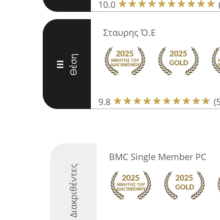
10.0
Σταυρης Ό.Ε
Θέση
III
9.8
(
BMC Single Member PC
Διακριθέντες