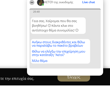
ΑΕΤΟΊ της οικοδομής
Live chat
20:40
Γεια σας. Χαίρομαι που θα σας
βοηθήσω! 🙂 Κάντε κλικ στο
αντίστοιχο θέμα συνομιλίας! 🙂
Ανήκω στους διακριθέντες και θέλω
να παραλάβω το πακέτο βραβείων
Θέλω να ελέγξω την επιχείρηση μου
στην κατάταξη "Αετοί"
Άλλο θέμα
Έλεγχος
τε την επιτυχία σας.
METRY