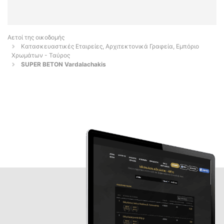
Αετοί της οικοδομής
Κατασκευαστικές Εταιρείες, Αρχιτεκτονικά Γραφεία, Εμπόριο
Χρωμάτων - Ταύρος
SUPER BETON Vardalachakis