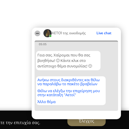
ΑΕΤΟΊ της οικοδομής
Live chat
05:05
Γεια σας. Χαίρομαι που θα σας
βοηθήσω! 🙂 Κάντε κλικ στο
αντίστοιχο θέμα συνομιλίας! 🙂
Ανήκω στους διακριθέντες και θέλω
να παραλάβω το πακέτο βραβείων
Θέλω να ελέγξω την επιχείρηση μου
στην κατάταξη "Αετοί"
Άλλο θέμα
Έλεγχος
τε την επιτυχία σας.