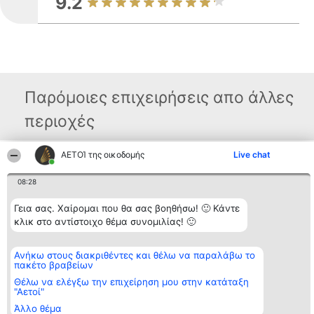
9.2
Παρόμοιες επιχειρήσεις απο άλλες
περιοχές
ΑΕΤΟΊ της οικοδομής
Live chat
Διοργανωτής της
Κατάταξη
Επικοινωνία
κατάταξης
Διακριθέντες
Επικοινωνία
08:28
BEAUTIFUL COMPANY
Λίστα όλων
Μονοπρόσωπη ΙΚΕ
των
Γεια σας. Χαίρομαι που θα σας βοηθήσω! 🙂 Κάντε
ΤΗΛ. ΕΠΙΚΟΙΝΩΝΙΑΣ:
διακριθέντων
2104128019
κλικ στο αντίστοιχο θέμα συνομιλίας! 🙂
Μεθοδολογία
email:
Όροι &
aetoi@beautifulcompany.co
προϋποθέσεις
ΠΟΛΙΤΙΚΗ
Ανήκω στους διακριθέντες και θέλω να παραλάβω το
ΑΠΟΡΡΗΤΟΥ
πακέτο βραβείων
Θέλω να ελέγξω την επιχείρηση μου στην κατάταξη
"Αετοί"
Άλλο θέμα