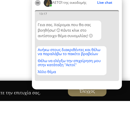
ΑΕΤΟΊ της οικοδομής
Live chat
13:17
Γεια σας. Χαίρομαι που θα σας
βοηθήσω! 🙂 Κάντε κλικ στο
αντίστοιχο θέμα συνομιλίας! 🙂
Ανήκω στους διακριθέντες και θέλω
να παραλάβω το πακέτο βραβείων
Θέλω να ελέγξω την επιχείρηση μου
στην κατάταξη "Αετοί"
Άλλο θέμα
Έλεγχος
τε την επιτυχία σας.
ΙΑΔΗΣ Π. - Σ. ΔΟΜΠΡΟΥ Ο.Ε. "ART SYSTEM"...