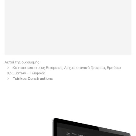
Αετοί της οικοδομής
Κατασκευαστικές Εταιρείες, Αρχιτεκτονικά Γραφεία, Εμπόριο
Χρωμάτων - Γλυφάδα
Tsirikos Constructions