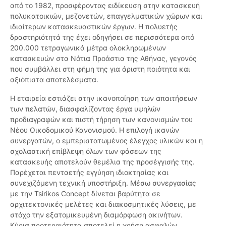
από το 1982, προσφέροντας ειδίκευση στην κατασκευή
πολυκατοικιών, μεζονετών, επαγγελματικών χώρων και
ιδιαίτερων κατασκευαστικών έργων. Η πολυετής
δραστηριότητά της έχει οδηγήσει σε περισσότερα από
200.000 τετραγωνικά μέτρα ολοκληρωμένων
κατασκευών στα Νότια Προάστια της Αθήνας, γεγονός
που συμβάλλει στη φήμη της για άριστη ποιότητα και
αξιόπιστα αποτελέσματα.
Η εταιρεία εστιάζει στην ικανοποίηση των απαιτήσεων
των πελατών, διασφαλίζοντας έργα υψηλών
προδιαγραφών και πιστή τήρηση των κανονισμών του
Νέου Οικοδομικού Κανονισμού. Η επιλογή ικανών
συνεργατών, ο εμπεριστατωμένος έλεγχος υλικών και η
σχολαστική επίβλεψη όλων των φάσεων της
κατασκευής αποτελούν θεμέλια της προσέγγισής της.
Παρέχεται πενταετής εγγύηση ιδιοκτησίας και
συνεχιζόμενη τεχνική υποστήριξη. Μέσω συνεργασίας
με την Tsirikos Concept δίνεται βαρύτητα σε
αρχιτεκτονικές μελέτες και διακοσμητικές λύσεις, με
στόχο την εξατομικευμένη διαμόρφωση ακινήτων.
Κύρια προτεραιότητα αποτελεί η χρήση ασφαλών,