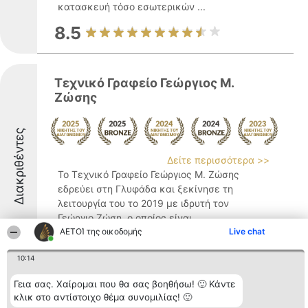
κατασκευή τόσο εσωτερικών ...
8.5
Τεχνικό Γραφείο Γεώργιος Μ.
Ζώσης
Διακριθέντες
Δείτε περισσότερα >>
Το Τεχνικό Γραφείο Γεώργιος Μ. Ζώσης
εδρεύει στη Γλυφάδα και ξεκίνησε τη
λειτουργία του το 2019 με ιδρυτή τον
Γεώργιο Ζώση, ο οποίος είναι
διπλωματούχος Πολιτικός Μηχανικός από
ΑΕΤΟΊ της οικοδομής
Live chat
το Εθνικό Μετσόβιο Πολυτεχνείο. Ο
10:14
ιδρυτής διαθέτει μεταπτυχιακές ...
8.6
Γεια σας. Χαίρομαι που θα σας βοηθήσω! 🙂 Κάντε
κλικ στο αντίστοιχο θέμα συνομιλίας! 🙂