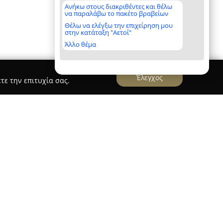
Ανήκω στους διακριθέντες και θέλω
να παραλάβω το πακέτο βραβείων
Θέλω να ελέγξω την επιχείρηση μου
στην κατάταξη "Αετοί"
Άλλο θέμα
Έλεγχος
τε την επιτυχία σας.
 Architects
 που εδρεύει στη Γλυφάδα, δραστηριοποιείται
ύσεων και υπηρεσιών στον τομέα της
εργή παρουσία στον αρχιτεκτονικό σχεδιασμό και
ών όσο και εξωτερικών χώρων, εξυπηρετώντας