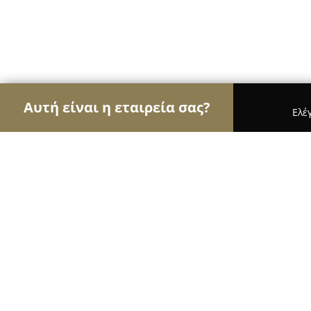
Αυτή είναι η εταιρεία σας?
Ελέ
Αετοί της οικοδομής
Κατασκευαστικές Εταιρείε
Aspect Architects