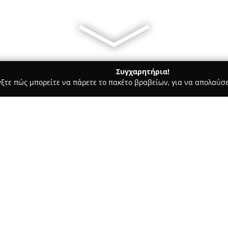
Συγχαρητήρια!
γξτε πώς μπορείτε να πάρετε το πακέτο βραβείων, για να απολαύσε
ς, Αρχιτεκτονικά Γραφεία, Εμπόριο Χρωμάτων - Γλυφάδα
Aspect
Σχετικά με την εταιρεία:
Η εταιρεία
Aspect Architects
,
στην παροχή ολοκληρωμένων λ
οικοδομής. Το γραφείο έχει εν
την κατασκευή τόσο εσωτερικ
Δείτε περισσότερα >>