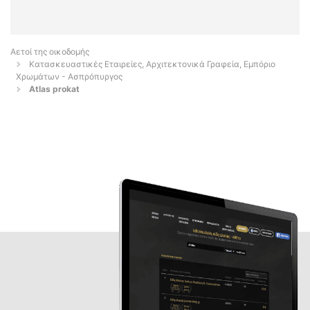
Αετοί της οικοδομής
Κατασκευαστικές Εταιρείες, Αρχιτεκτονικά Γραφεία, Εμπόριο
Χρωμάτων - Ασπρόπυργος
Atlas prokat