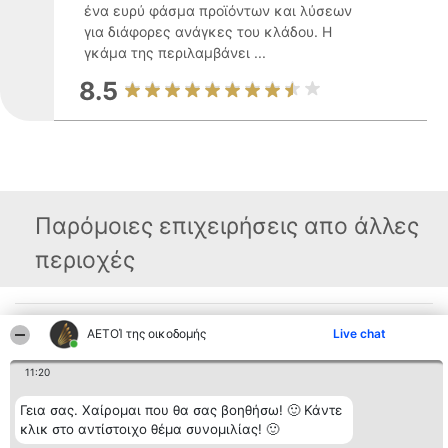
ένα ευρύ φάσμα προϊόντων και λύσεων
για διάφορες ανάγκες του κλάδου. Η
γκάμα της περιλαμβάνει ...
8.5
Παρόμοιες επιχειρήσεις απο άλλες
περιοχές
Διοργανωτής της
Κατάταξη
Επικοινωνία
ΑΕΤΟΊ της οικοδομής
Live chat
κατάταξης
Διακριθέντες
Επικοινωνία
BEAUTIFUL COMPANY
Λίστα όλων
Μονοπρόσωπη ΙΚΕ
των
11:20
ΤΗΛ. ΕΠΙΚΟΙΝΩΝΙΑΣ:
διακριθέντων
2104128019
Μεθοδολογία
Γεια σας. Χαίρομαι που θα σας βοηθήσω! 🙂 Κάντε
email:
Όροι &
κλικ στο αντίστοιχο θέμα συνομιλίας! 🙂
aetoi@beautifulcompany.co
προϋποθέσεις
ΠΟΛΙΤΙΚΗ