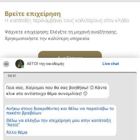
Βρείτε επιχείρηση
Η κατάταξη περιλαμβάνει τους καλύτερους στον κλάδο
Ψάχνετε επιχείρηση; Ελέγξτε τη μηχανή αναζήτησης.
Χρησιμοποιήστε την καλύτερη υπηρεσία
Αναζήτηση
ΑΕΤΟΊ της οικοδομής
Live chat
04:31
Γεια σας. Χαίρομαι που θα σας βοηθήσω! 🙂 Κάντε
κλικ στο αντίστοιχο θέμα συνομιλίας! 🙂
Διοργανωτής της
Κατάταξη
Επικοινωνία
Ανήκω στους διακριθέντες και θέλω να παραλάβω το
κατάταξης
Διακριθέντες
Επικοινωνία
πακέτο βραβείων
BEAUTIFUL COMPANY
Λίστα όλων
Μονοπρόσωπη ΙΚΕ
των
Θέλω να ελέγξω την επιχείρηση μου στην κατάταξη
ΤΗΛ. ΕΠΙΚΟΙΝΩΝΙΑΣ:
διακριθέντων
"Αετοί"
2104128019
Μεθοδολογία
Άλλο θέμα
email:
Όροι &
aetoi@beautifulcompany.co
προϋποθέσεις