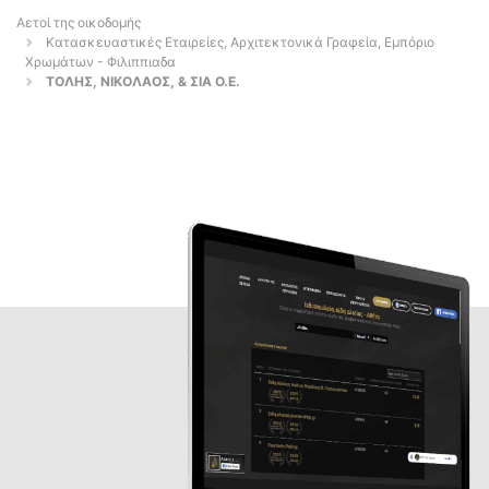
Αετοί της οικοδομής
Κατασκευαστικές Εταιρείες, Αρχιτεκτονικά Γραφεία, Εμπόριο
Χρωμάτων - Φιλιππιαδα
ΤΟΛΗΣ, ΝΙΚΟΛΑΟΣ, & ΣΙΑ Ο.Ε.