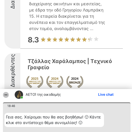
διαχείρισης ακινήτων και μεσιτείας,
με έδρα την οδό Γρηγορίου Λαμπράκη
15. Η εταιρεία διακρίνεται για τη
συνέπεια και τον επαγγελματισμό της
στον τομέα, αναλαμβάνοντας ...
8.3
Διακριθέντες
Τζάλλας Χαράλαμπος | Τεχνικό
Γραφείο
ΑΕΤΟΊ της οικοδομής
8.5
Live chat
18:46
Γεια σας. Χαίρομαι που θα σας βοηθήσω! 🙂 Κάντε
Διοργανωτής της
Κατάταξη
Επικοινωνία
κατάταξης
Διακριθέντες
Επικοινωνία
κλικ στο αντίστοιχο θέμα συνομιλίας! 🙂
BEAUTIFUL COMPANY
Λίστα όλων
Μονοπρόσωπη ΙΚΕ
των