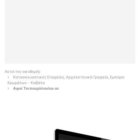
Αετοί της οικοδομής
Κατασκευαστικές Εταιρείες, Αρχιτεκτονικά Γραφεία, Εμπόριο
Χρωμάτων - Καβάλα
Αφοί Τσιπουρόπουλοι οε