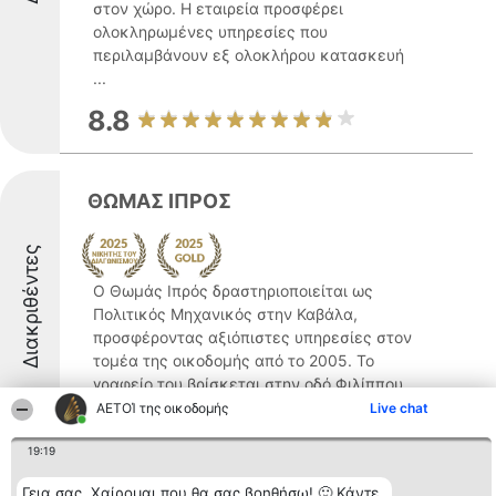
στον χώρο. Η εταιρεία προσφέρει
ολοκληρωμένες υπηρεσίες που
περιλαμβάνουν εξ ολοκλήρου κατασκευή
...
8.8
ΘΩΜΑΣ ΙΠΡΟΣ
Διακριθέντες
Ο Θωμάς Ιπρός δραστηριοποιείται ως
Πολιτικός Μηχανικός στην Καβάλα,
προσφέροντας αξιόπιστες υπηρεσίες στον
τομέα της οικοδομής από το 2005. Το
γραφείο του βρίσκεται στην οδό Φιλίππου
16 και διακρίνεται για την εξειδίκευσή του
ΑΕΤΟΊ της οικοδομής
Live chat
σε έργα πολιτικού ...
19:19
8.8
Γεια σας. Χαίρομαι που θα σας βοηθήσω! 🙂 Κάντε