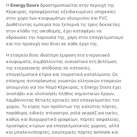
Η
Energy Doors
δραστηριοποιείται στην περιοχή της
Κέρκυρας, προσφέροντας εξειδικευμένες υπηρεσίες
στον χώρο των κουφωμάτων αλουμινίου και PVC.
Διαθέτοντας εμπειρία που ξεπερνά τις τρεις δεκαετίες
στον κλάδο της οικοδομής, έχει καταφέρει να
εδραιώσει την παρουσία της, χάρη στον επαγγελματισμό
και την προσοχή που δίνει σε κάθε έργο της.
Η εταιρεία δίνει ιδιαίτερη έμφαση στα ενεργειακά
κουφώματα, συμβάλλοντας ουσιαστικά στη βελτίωση
της ενεργειακής απόδοσης σε κατοικίες,
επαγγελματικά κτίρια και τουριστικά καταλύματα. Ως
επίσημος αντιπρόσωπος γνωστών ελληνικών εταιρειών
αλουμινίου για τον Νομό Κέρκυρας, η Energy Doors έχει
αναλάβει και υλοποιήσει πλήθος σημαντικών έργων,
λαμβάνοντας θετικές κριτικές από επαγγελματίες του
χώρου. Το εύρος των προϊόντων της καλύπτει πόρτες,
παράθυρα, ειδικές στέγαστρα, ρολά γκαράζ για οικίες,
καθώς και διαχωριστικά γραφείων, πόρτες ασφαλείας,
προσόψεις κτιρίων για επαγγελματικούς χώρους, αλλά
και μπαλκονόπορτες, εσωτερικές πόρτες laminate και