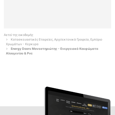
Αετοί της οικοδομής
Κατασκευαστικές Εταιρείες, Αρχιτεκτονικά Γραφεία, Εμπόριο
Χρωμάτων - Κερκυρα
Energy Doors Μοναστηριώτης - Ενεργειακά Κουφώματα
Αλουμινίου & Pvc