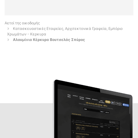
Αετοί της οικοδομής
Κατασκευαστικές Εταιρείες, Αρχιτεκτονικά Γραφεία, Εμπόριο
Χρωμάτων - Κερκυρα
Αλουμίνια Κέρκυρα Βουτσελάς Σπύρος