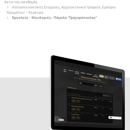
Αετοί της οικοδομής
Κατασκευαστικές Εταιρείες, Αρχιτεκτονικά Γραφεία, Εμπόριο
Χρωμάτων - Κερκυρα
Εργαλεία - Κλειδαριές- Πόμολα "Γρηγορόπουλος"