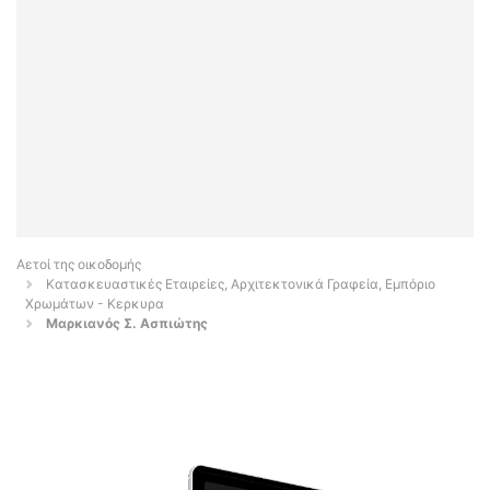
Αετοί της οικοδομής
Κατασκευαστικές Εταιρείες, Αρχιτεκτονικά Γραφεία, Εμπόριο
Χρωμάτων - Κερκυρα
Μαρκιανός Σ. Ασπιώτης