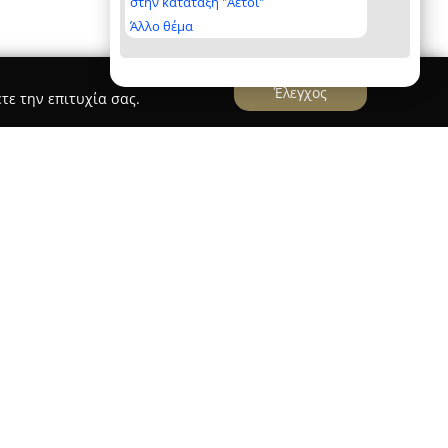
στην κατάταξη "Αετοί"
Άλλο θέμα
Έλεγχος
τε την επιτυχία σας.
ια εταιρεία που εδρεύει στο Κιάτο και ανήκει
 και των κατασκευών. Ειδικεύεται στην έκδοση
τας υπηρεσίες που καλύπτουν το πλήρες φάσμα
σμό έως την τελική υλοποίηση των έργων.
εριλαμβάνει δημιουργικές λύσεις για τη
σωτερικών και εξωτερικών χώρων, με στόχο την
ι λειτουργικότητας. Παράλληλα, η εταιρεία είναι