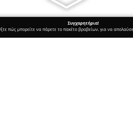
Συγχαρητήρια!
γξτε πώς μπορείτε να πάρετε το πακέτο βραβείων, για να απολαύσε
, Αρχιτεκτονικά Γραφεία, Εμπόριο Χρωμάτων - Κιατο
AR.TS.2
Σχετικά με την εταιρεία:
Η
AR.TS.2
αποτελεί μια δραστήρ
στον τομέα της αρχιτεκτονικής
οικοδομικών αδειών, παρέχον
από τον αρχιτεκτονικό σχεδια
Δείτε περισσότερα >>
Το φάσμα των υπηρεσιών της π
διαμόρφωση και διακόσμηση ε
επίτευξη υψηλής αισθητικής κα