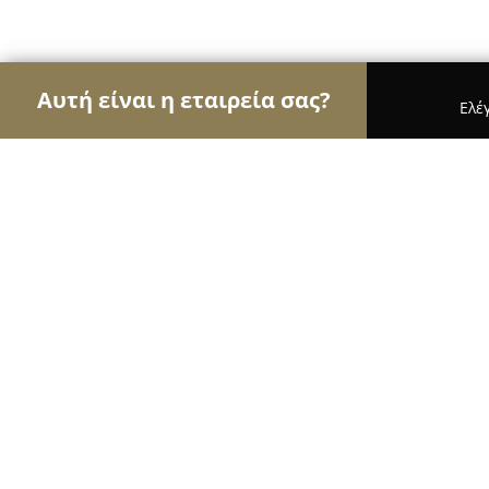
Αυτή είναι η εταιρεία σας?
Ελέ
Αετοί της οικοδομής
Κατασκευαστικές Εταιρείες
AR.TS.2
8.7
(10)
Κιατο, ΠΕΡΙΑΝΔΡΟΥ 10