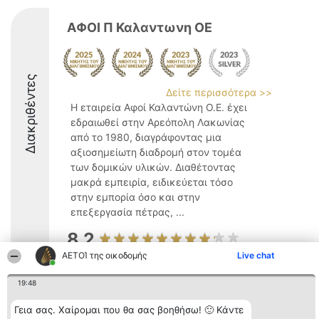
ΑΦΟΙ Π Καλαντωνη ΟΕ
Διακριθέντες
Δείτε περισσότερα >>
Η εταιρεία Αφοί Καλαντώνη Ο.Ε. έχει
εδραιωθεί στην Αρεόπολη Λακωνίας
από το 1980, διαγράφοντας μια
αξιοσημείωτη διαδρομή στον τομέα
των δομικών υλικών. Διαθέτοντας
μακρά εμπειρία, ειδικεύεται τόσο
στην εμπορία όσο και στην
επεξεργασία πέτρας, ...
8.2
ΑΕΤΟΊ της οικοδομής
Live chat
19:48
Διοργανωτής της
Κατάταξη
Επικοινωνία
κατάταξης
Διακριθέντες
Επικοινωνία
Γεια σας. Χαίρομαι που θα σας βοηθήσω! 🙂 Κάντε
BEAUTIFUL COMPANY
Λίστα όλων