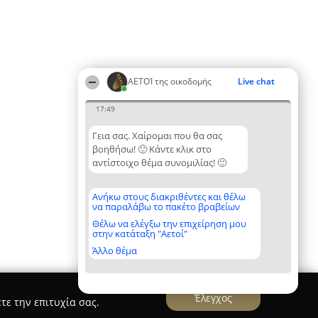
ΑΕΤΟΊ της οικοδομής
Live chat
17:49
Γεια σας. Χαίρομαι που θα σας
βοηθήσω! 🙂 Κάντε κλικ στο
αντίστοιχο θέμα συνομιλίας! 🙂
Ανήκω στους διακριθέντες και θέλω
να παραλάβω το πακέτο βραβείων
Θέλω να ελέγξω την επιχείρηση μου
στην κατάταξη "Αετοί"
Άλλο θέμα
Έλεγχος
τε την επιτυχία σας.