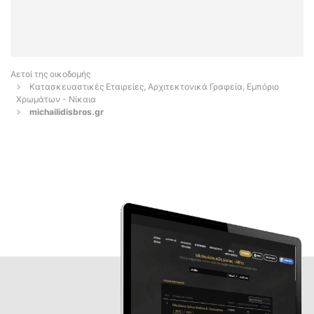
Αετοί της οικοδομής
Κατασκευαστικές Εταιρείες, Αρχιτεκτονικά Γραφεία, Εμπόριο
Χρωμάτων - Νίκαια
michailidisbros.gr