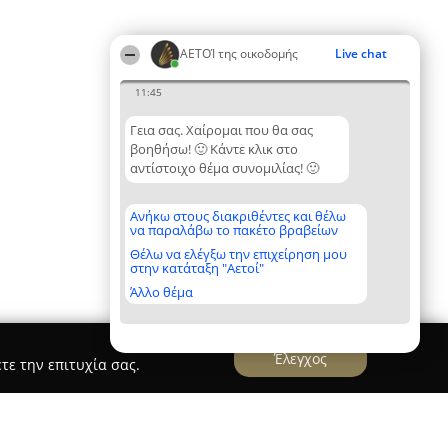
ΑΕΤΟΊ της οικοδομής
Live chat
11:45
Γεια σας. Χαίρομαι που θα σας
βοηθήσω! 🙂 Κάντε κλικ στο
αντίστοιχο θέμα συνομιλίας! 🙂
Ανήκω στους διακριθέντες και θέλω
να παραλάβω το πακέτο βραβείων
Θέλω να ελέγξω την επιχείρηση μου
στην κατάταξη "Αετοί"
Άλλο θέμα
Έλεγχος
τε την επιτυχία σας.