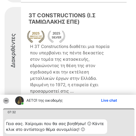
3T CONSTRUCTIONS (Ι.Σ
ΤΑΜΙΩΛΑΚΗΣ ΕΠΕ)
Διακριθέντες
Η 3T Constructions διαθέτει μια πορεία
που υπερβαίνει τις πέντε δεκαετίες
στον τομέα της κατασκευής,
εδραιώνοντας τη θέση της στον
σχεδιασμό και την εκτέλεση
μεταλλικών έργων στην Ελλάδα.
Ιδρυμένη το 1972, η εταιρεία έχει
προσαρμοστεί στις ...
ΑΕΤΟΊ της οικοδομής
8.7
Live chat
07:32
Γεια σας. Χαίρομαι που θα σας βοηθήσω! 🙂 Κάντε
Διοργανωτής της
Κατάταξη
Επικοινωνία
κατάταξης
Διακριθέντες
Επικοινωνία
κλικ στο αντίστοιχο θέμα συνομιλίας! 🙂
BEAUTIFUL COMPANY
Λίστα όλων