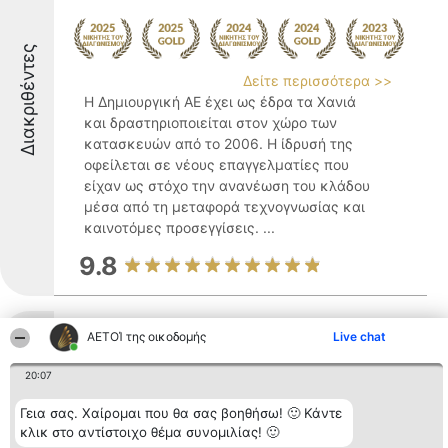
Διακριθέντες
Δείτε περισσότερα >>
Η Δημιουργική ΑΕ έχει ως έδρα τα Χανιά
και δραστηριοποιείται στον χώρο των
κατασκευών από το 2006. Η ίδρυσή της
οφείλεται σε νέους επαγγελματίες που
είχαν ως στόχο την ανανέωση του κλάδου
μέσα από τη μεταφορά τεχνογνωσίας και
καινοτόμες προσεγγίσεις. ...
9.8
Μιχελάκης Χρώματα
ΑΕΤΟΊ της οικοδομής
Live chat
20:07
Γεια σας. Χαίρομαι που θα σας βοηθήσω! 🙂 Κάντε
Δείτε περισσότερα >>
κλικ στο αντίστοιχο θέμα συνομιλίας! 🙂