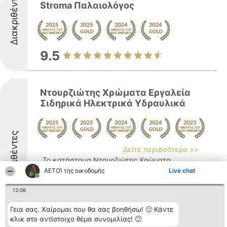
Διακριθέντες
Stroma Παλαιολόγος
9.5
Ντουρζιώτης Χρώματα Εργαλεία
Σιδηρικά Ηλεκτρικά Υδραυλικά
Διακριθέντες
Δείτε περισσότερα >>
Το κατάστημα Ντουρζιώτης Χρώματα
Εργαλεία Σιδηρικά Ηλεκτρικά Υδραυλικά
ΑΕΤΟΊ της οικοδομής
Live chat
δραστηριοποιείται ως τεχνικό
12:06
πολυκατάστημα στη Χαλκίδα από το 2012,
αποτελώντας σημείο αναφοράς στον
Γεια σας. Χαίρομαι που θα σας βοηθήσω! 🙂 Κάντε
χώρο των οικοδομικών υλικών και
κλικ στο αντίστοιχο θέμα συνομιλίας! 🙂
εργαλείων. Η εταιρεία αναπτύσσει